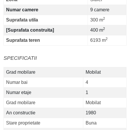
Numar camere
9 camere
2
Suprafata utila
300 m
2
[Suprafata construita]
400 m
2
Suprafata teren
6193 m
SPECIFICATII
Grad mobilare
Mobilat
Numar bai
4
Numar etaje
1
Grad mobilare
Mobilat
An constructie
1980
Stare proprietate
Buna