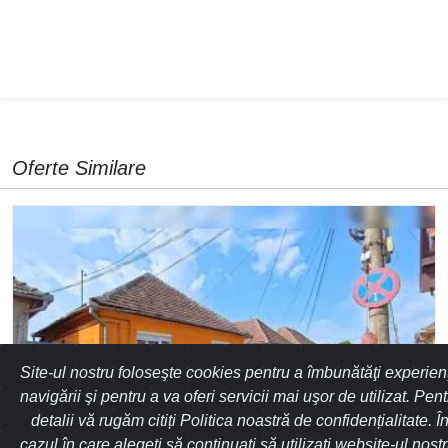
Oferte Similare
Site-ul nostru foloseşte cookies pentru a îmbunătăţi experien
navigării şi pentru a va oferi servicii mai uşor de utilizat. Pent
Iordache Robert
detalii vă rugăm citiți Politica noastră de confidențialitate. Î
0745633772
cazul în care alegeți să continuați să utilizați website-ul nostr