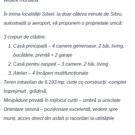
vedere montană
În inima localității Sibiel, la doar câteva minute de Sibiu,
autostradă și aeroport, vă propunem o proprietate unică:
3 corpuri de clădire:
Casă principală – 4 camere generoase, 2 băi, living,
bucătărie, pivniță + 2 garaje
Casă pentru oaspeți – 3 camere, 2 băi, living
Atelier – 4 încăperi multifuncționale
Teren intravilan de 6.193 mp: curte cu construcții -complet
împrejmuit , grădină,
Minipădure privată în mijlocul curții – umbră și unicitate
Orientare senină – poziționare excelentă, vedere spre
munți, acces direct din asfalt și racordari la utilitățiile