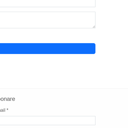
onare
il *