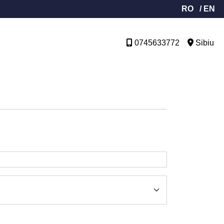
RO
/ EN
0745633772
Sibiu