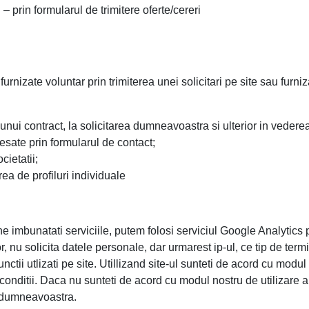
 prin formularul de trimitere oferte/cereri
rnizate voluntar prin trimiterea unei solicitari pe site sau furniz
unui contract, la solicitarea dumneavoastra si ulterior in vederea 
esate prin formularul de contact;
cietatii;
rea de profiluri individuale
 imbunatati serviciile, putem folosi serviciul Google Analytics pen
r, nu solicita datele personale, dar urmarest ip-ul, ce tip de termi
functii utlizati pe site. Utillizand site-ul sunteti de acord cu modu
conditii. Daca nu sunteti de acord cu modul nostru de utilizare a
i dumneavoastra.