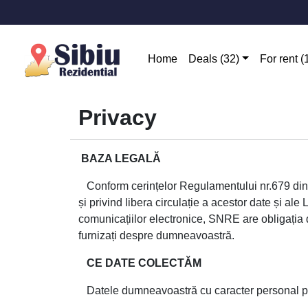
Home
Deals (32)
For rent (
Privacy
BAZA LEGALĂ
Conform cerințelor Regulamentului nr.679 din 27
și privind libera circulație a acestor date și ale
comunicațiilor electronice, SNRE are obligația d
furnizați despre dumneavoastră.
CE DATE COLECTĂM
Datele dumneavoastră cu caracter personal pe