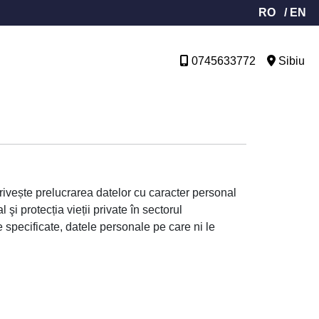
RO
/ EN
0745633772
Sibiu
rivește prelucrarea datelor cu caracter personal
şi protecția vieții private în sectorul
 specificate, datele personale pe care ni le