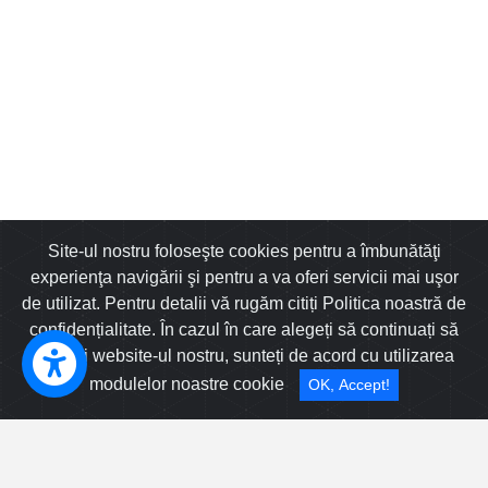
Site-ul nostru foloseşte cookies pentru a îmbunătăţi
experienţa navigării şi pentru a va oferi servicii mai uşor
de utilizat. Pentru detalii vă rugăm citiți Politica noastră de
confidențialitate. În cazul în care alegeți să continuați să
Sibiu New Real Estate SRL
utilizați website-ul nostru, sunteți de acord cu utilizarea
Calea Dumbravii nr 135, Sibiu, Romania
modulelor noastre cookie
OK, Accept!
Filtru Avansat
0745633772
Cele mai populare oferte