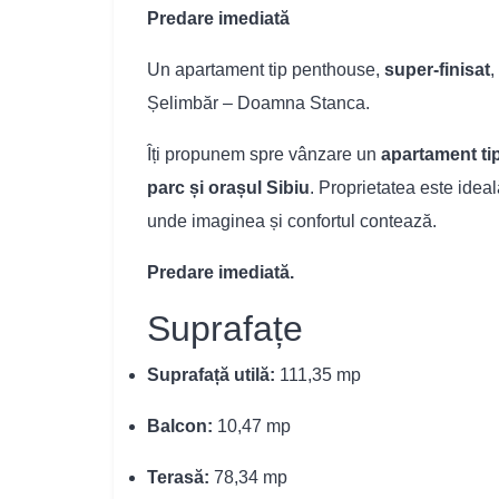
Predare imediată
Un apartament tip penthouse,
super-finisat
,
Șelimbăr – Doamna Stanca.
Îți propunem spre vânzare un
apartament ti
parc și orașul Sibiu
. Proprietatea este ideal
unde imaginea și confortul contează.
Predare imediată.
Suprafațe
Suprafață utilă:
111,35 mp
Balcon:
10,47 mp
Terasă:
78,34 mp