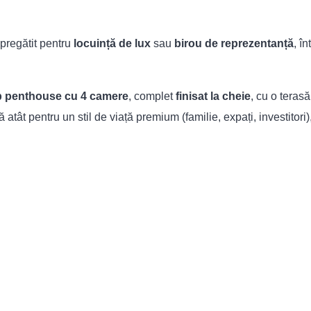
 pregătit pentru
locuință de lux
sau
birou de reprezentanță
, î
p penthouse cu 4 camere
, complet
finisat la cheie
, cu o teras
ă atât pentru un stil de viață premium (familie, expați, investitori)