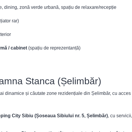
, dining, zonă verde urbană, spațiu de relaxare/recepție
iator rar)
xterior
irmă / cabinet
(spațiu de reprezentanță)
oamna Stanca (Șelimbăr)
inamice și căutate zone rezidențiale din Șelimbăr, cu acces rapi
ing City Sibiu (Șoseaua Sibiului nr. 5, Șelimbăr)
, cu servici