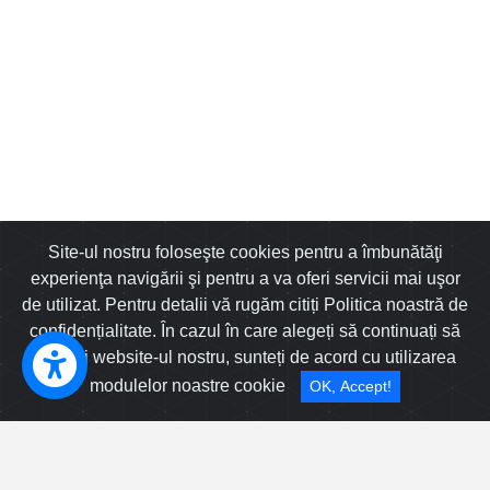
Site-ul nostru foloseşte cookies pentru a îmbunătăţi
experienţa navigării şi pentru a va oferi servicii mai uşor
de utilizat. Pentru detalii vă rugăm citiți Politica noastră de
confidențialitate. În cazul în care alegeți să continuați să
Sibiu New Real Estate SRL
utilizați website-ul nostru, sunteți de acord cu utilizarea
Calea Dumbravii nr 135, Sibiu, Romania
modulelor noastre cookie
OK, Accept!
Filtru Avansat
0745633772
Cele mai populare oferte